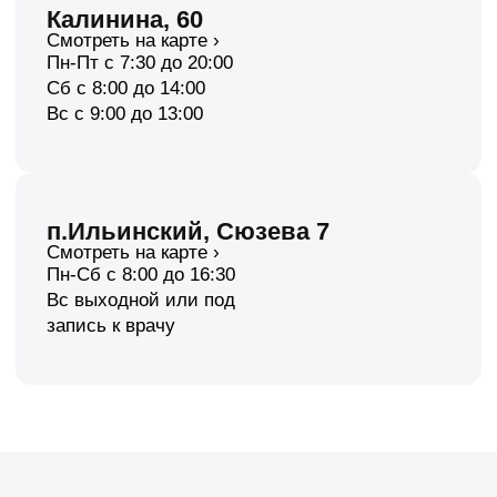
Оставить отзыв
+7 (342) 27-000-42
Регистратура
analiz@perm-medtest.ru
Коммерческий отдел (отдел договоров)
klinika@perm-medtest.ru
Общая для рассылок
info@perm-medtest.ru
Услуги
Анализы
УЗИ
ЭКГ
Запись к специалистам
Чек-ап организма